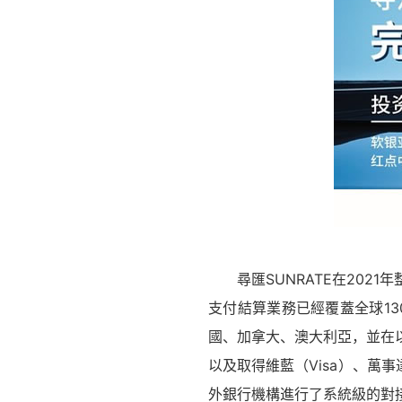
尋匯SUNRATE在202
支付結算業務已經覆蓋全球13
國、加拿大、澳大利亞，並在
以及取得維藍（Visa）、萬事達 （
外銀行機構進行了系統級的對