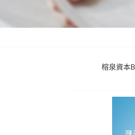
榕泉資本B